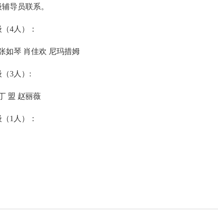
级辅导员联系。
2级（4人）：
 张如琴 肖佳欢 尼玛措姆
级（3人）:
 丁 盟 赵丽薇
4级（1人）：